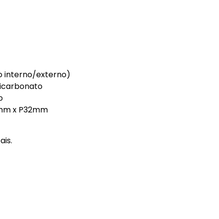
o interno/externo)
licarbonato
o
2mm x P32mm
ais.