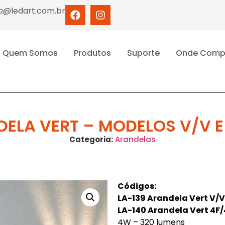
o@ledart.com.br
Quem Somos
Produtos
Suporte
Onde Comp
ELA VERT – MODELOS V/V E
Categoria:
Arandelas
Códigos:
LA-139 Arandela Vert V/V
LA-140 Arandela Vert 4F/
4W – 320 lumens