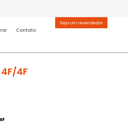
Seja um revendedor
rar
Contato
 4F/4F
4F