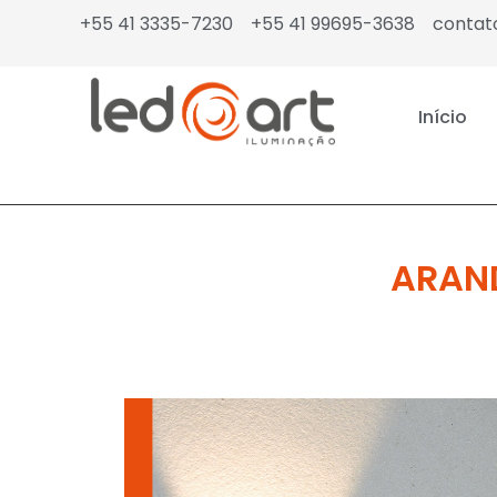
+55 41 3335-7230
+55 41 99695-3638
contat
Início
ARAND