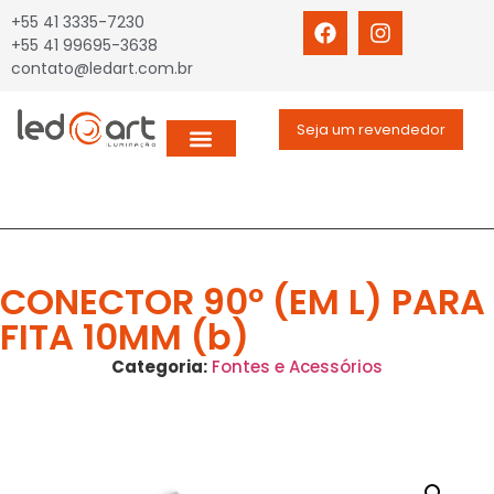
+55 41 3335-7230
+55 41 99695-3638
contato@ledart.com.br
Seja um revendedor
CONECTOR 90º (EM L) PARA
FITA 10MM (b)
Categoria:
Fontes e Acessórios