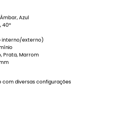
 Âmbar, Azul
, 40º
o interno/externo)
mínio
, Prata, Marrom
0mm
o com diversas configurações