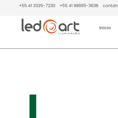
+55 41 3335-7230
+55 41 99695-3638
contat
Início