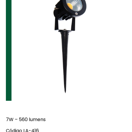
7W – 560 lumens
Código LA-416