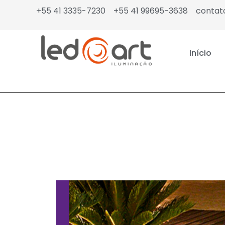
+55 41 3335-7230
+55 41 99695-3638
contat
Início