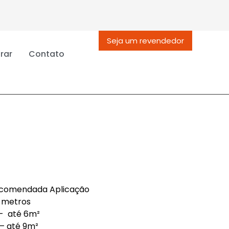
Seja um revendedor
rar
Contato
ecomendada Aplicação
3 metros
²- até 6m²
 – até 9m²