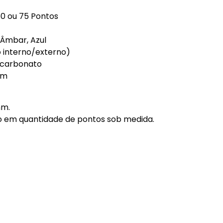
50 ou 75 Pontos
 Âmbar, Azul
o interno/externo)
icarbonato
mm
mm.
o em quantidade de pontos sob medida.