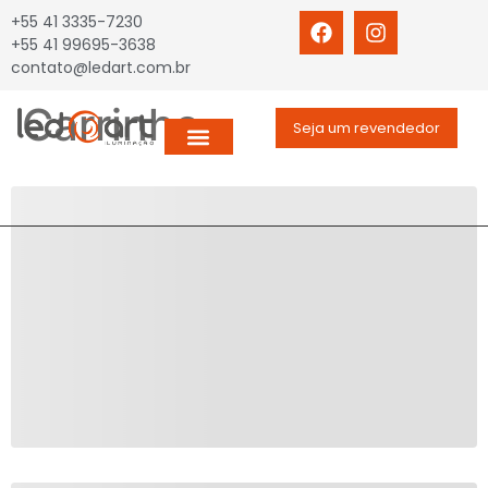
+55 41 3335-7230
+55 41 99695-3638
contato@ledart.com.br
Carrinho
Seja um revendedor